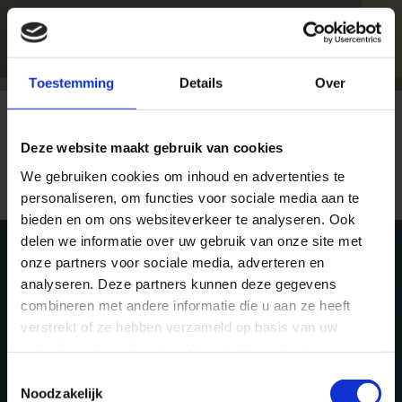
Disclaimer
Toestemming
Details
Over
Deze website maakt gebruik van cookies
We gebruiken cookies om inhoud en advertenties te
personaliseren, om functies voor sociale media aan te
bieden en om ons websiteverkeer te analyseren. Ook
delen we informatie over uw gebruik van onze site met
onze partners voor sociale media, adverteren en
analyseren. Deze partners kunnen deze gegevens
combineren met andere informatie die u aan ze heeft
→ Adviseursportaal
verstrekt of ze hebben verzameld op basis van uw
gebruik van hun diensten. U gaat akkoord met onze
→ Optio Group Holdings (Netherlands)
cookies als u onze website blijft gebruiken.
Toestemmingsselectie
→ Aanvraagformulier
Noodzakelijk