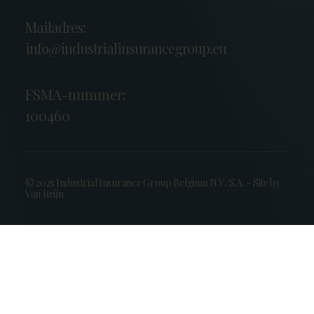
Mailadres:
info@industrialinsurancegroup.eu
FSMA-nummer:
100460
© 2025 Industrial Insurance Group Belgium N.V./S.A. - Site by
Van Reijn
Privacy
Klachtenbeleid