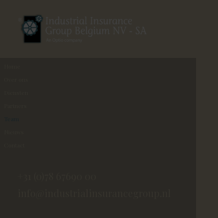
Home
Over ons
Diensten
Partners
Team
Nieuws
Contact
+31 (0)78 67690 00
info@industrialinsurancegroup.nl