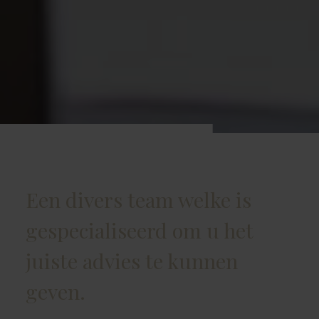
Een divers team welke is
gespecialiseerd om u het
juiste advies te kunnen
geven.