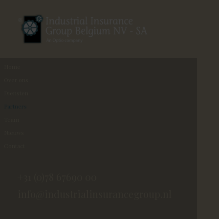
Home
Over ons
Diensten
Partners
Team
Nieuws
Contact
+31 (0)78 67690 00
info@industrialinsurancegroup.nl