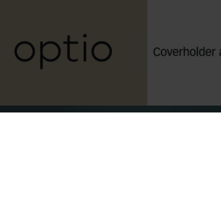
→ Adviseursportaal
→ Optio Group Holdings (Netherlands)
→ Aanvraagformulier
→ Download onze brochure