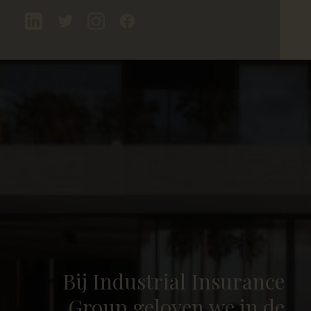
Bij
Industrial
Insurance
Group
geloven
we
in
de