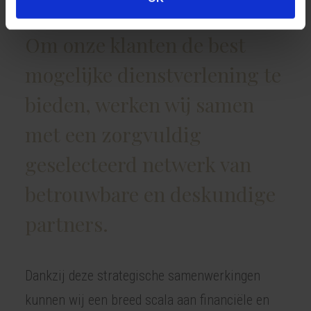
Om onze klanten de best
mogelijke dienstverlening te
bieden, werken wij samen
met een zorgvuldig
geselecteerd netwerk van
betrouwbare en deskundige
partners.
Dankzij deze strategische samenwerkingen
kunnen wij een breed scala aan financiële en